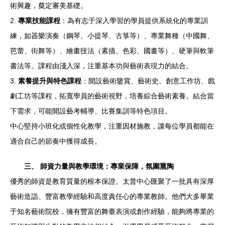
術興趣，奠定審美基礎。
2.
專業技能課程
：為有志于深入學習的學員提供系統化的專業訓
練，如器樂演奏（鋼琴、小提琴、古箏等）、專業舞種（中國舞、
芭蕾、街舞等）、繪畫技法（素描、色彩、國畫等）、硬筆與軟筆
書法等。課程由淺入深，注重基本功與藝術表現力的結合。
3.
素養提升與特色課程
：開設藝術鑒賞、藝術史、創意工作坊、戲
劇工坊等課程，拓寬學員的藝術視野，培養綜合藝術素養。結合當
下需求，可能開設藝考輔導、比賽集訓等特色項目。
中心堅持小班化或個性化教學，注重因材施教，讓每位學員都能在
適合自己的節奏中獲得成長。
三、 師資力量與教學環境：專業保障，氛圍熏陶
優秀的師資是教育質量的根本保證。太普中心匯聚了一批具有深厚
藝術造詣、豐富教學經驗和高度責任心的專業教師。他們大多畢業
于知名藝術院校，擁有豐富的舞臺表演或創作經驗，能夠將專業的