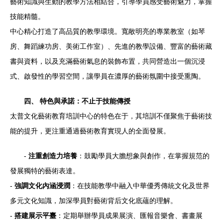
藝術知識與生動的教學方法相結合，引導學員感受藝術魅力，掌握
技能精髓。
中心精心打造了高品質的教學環境。寬敞明亮的專業教室（如琴
房、舞蹈練功房、美術工作室）、先進的教學設備、豐富的藝術藏
書與資料，以及充滿藝術氣息的裝飾布置，共同營造出一個沉浸
式、啟發性的學習空間，讓學員在濃厚的藝術氛圍中接受熏陶。
四、 特色與承諾：不止于技能傳授
太普文化藝術教育培訓中心的特色在于，其培訓不僅聚焦于藝術技
能的提升，更注重通過藝術教育實現人的全面發展。
-
注重創造力培養
：鼓勵學員大膽想象與創作，在掌握規范的
發展獨特的藝術表達。
-
強調文化內涵浸潤
：在技能教學中融入中華優秀傳統文化及世界
多元文化知識，加深學員對藝術背后文化底蘊的理解。
-
搭建展示平臺
：定期舉辦學員成果展演、匯報音樂會、書畫展