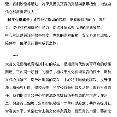
覽、戲劇沙龍等活動，為學員提供寶貴的實踐與展示機會，增強自
信心和舞臺表現力。
-
關注心靈成長
：通過藝術學習的過程，培養學員的耐心、專注
力、協作精神和抗挫折能力，促進其情感與心理的健康發展。
中心承諾以嚴謹的教學態度、專業的課程服務、安全舒適的環境，
陪伴每一位學員的藝術成長之旅。
****
太普文化藝術教育培訓中心的成立，是順應時代對美育呼喚的積極
回應。它如同一顆新生的種子，植根于文化藝術教育的沃土，期待
在精心灌溉下，綻放出絢麗的花朵。中心將不斷優化課程、提升服
務，積極與社區、學校合作，開展公益藝術普及活動，履行社會責
任。我們期待太普中心能夠成為無數藝術夢想啟航的港灣，在這
里，興趣得以點燃，潛能得以發掘，才華得以綻放，共同為提升社
會審美水平、繁榮社會主義文化事業貢獻一份堅實的力量。藝術之