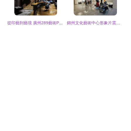
從印藝到藝境 廣州289藝術PARK的轉型之路
錦州文化藝術中心形象片震撼發布，揭開城市文化新篇章