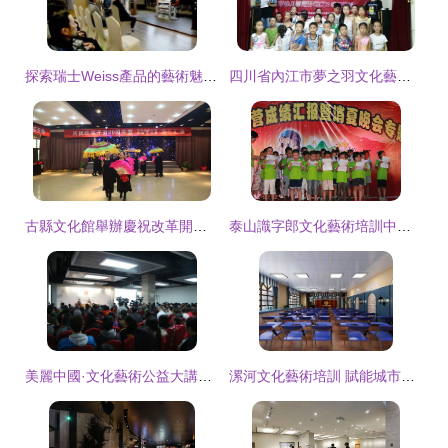
探索瑞士Weiss產品的藝術魅力 內部專業培訓與文化藝術的交融之旅
四川省內江市夢之羽文化藝術培訓中心青少兒口才考級圓滿落幕
古縣文化館舉辦慶祝改革開放40周年暨美麗庭院創建公益性培訓文藝匯演
泰山識字郎文化藝術培訓中心——泰安文化藝術培訓的璀璨明珠
美麗中國·文化藝術公益大講堂首講在京舉行，共筑公益文化新篇章
漯河文化藝術培訓 賦能城市文化底蘊，點亮市民多彩生活