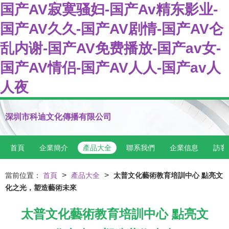
国产AV寂寞骚妇-国产Av精东影业-
国产AV久久-国产AV剧情-国产AV仑
乱内谢-国产AV免费播放-国产av女-
国产AV情侣-国产AV人人-国产av人
人夜
深圳市科迪文化傳播有限公司
首頁
企業簡介
產品大全
聯系我們
企業信息
訪客
>
>
當前位置：
首頁
產品大全
太普文化藝術教育培訓中心 點亮文
化之光，塑造藝術未來
太普文化藝術教育培訓中心 點亮文