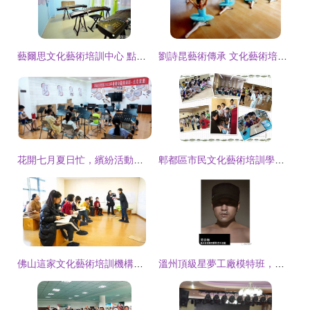
藝爾思文化藝術培訓中心 點亮藝術之光，成就文化夢想
劉詩昆藝術傳承 文化藝術培訓的深度探索
花開七月夏日忙，繽紛活動促成長 —— 淇縣文化館2023年暑期藝術培訓班正式開課
郫都區市民文化藝術培訓學校 點亮民眾文化藝術的明燈
佛山這家文化藝術培訓機構厲害了 竟然擁有國家級教學團隊
溫州頂級星夢工廠模特班，文化藝術培訓全面招生！