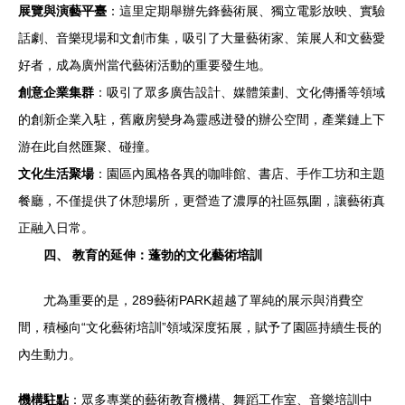
展覽與演藝平臺
：這里定期舉辦先鋒藝術展、獨立電影放映、實驗
話劇、音樂現場和文創市集，吸引了大量藝術家、策展人和文藝愛
好者，成為廣州當代藝術活動的重要發生地。
創意企業集群
：吸引了眾多廣告設計、媒體策劃、文化傳播等領域
的創新企業入駐，舊廠房變身為靈感迸發的辦公空間，產業鏈上下
游在此自然匯聚、碰撞。
文化生活聚場
：園區內風格各異的咖啡館、書店、手作工坊和主題
餐廳，不僅提供了休憩場所，更營造了濃厚的社區氛圍，讓藝術真
正融入日常。
四、 教育的延伸：蓬勃的文化藝術培訓
尤為重要的是，289藝術PARK超越了單純的展示與消費空
間，積極向“文化藝術培訓”領域深度拓展，賦予了園區持續生長的
內生動力。
機構駐點
：眾多專業的藝術教育機構、舞蹈工作室、音樂培訓中