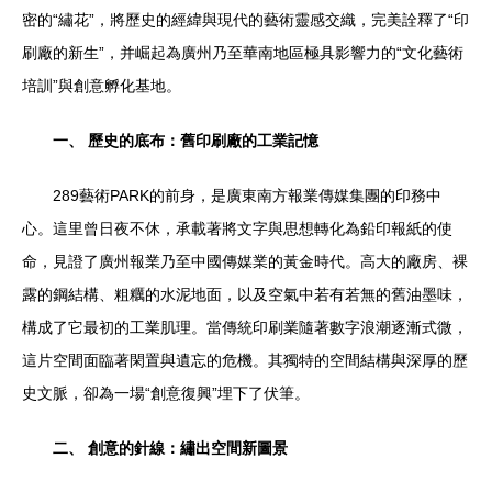
密的“繡花”，將歷史的經緯與現代的藝術靈感交織，完美詮釋了“印
刷廠的新生”，并崛起為廣州乃至華南地區極具影響力的“文化藝術
培訓”與創意孵化基地。
一、 歷史的底布：舊印刷廠的工業記憶
289藝術PARK的前身，是廣東南方報業傳媒集團的印務中
心。這里曾日夜不休，承載著將文字與思想轉化為鉛印報紙的使
命，見證了廣州報業乃至中國傳媒業的黃金時代。高大的廠房、裸
露的鋼結構、粗糲的水泥地面，以及空氣中若有若無的舊油墨味，
構成了它最初的工業肌理。當傳統印刷業隨著數字浪潮逐漸式微，
這片空間面臨著閑置與遺忘的危機。其獨特的空間結構與深厚的歷
史文脈，卻為一場“創意復興”埋下了伏筆。
二、 創意的針線：繡出空間新圖景