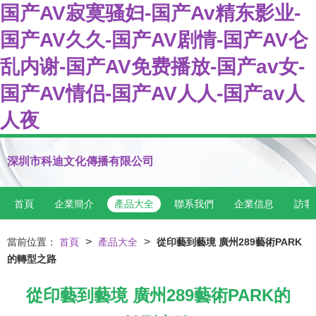
国产AV寂寞骚妇-国产Av精东影业-
国产AV久久-国产AV剧情-国产AV仑
乱内谢-国产AV免费播放-国产av女-
国产AV情侣-国产AV人人-国产av人
人夜
深圳市科迪文化傳播有限公司
首頁
企業簡介
產品大全
聯系我們
企業信息
訪客
>
>
當前位置：
首頁
產品大全
從印藝到藝境 廣州289藝術PARK
的轉型之路
從印藝到藝境 廣州289藝術PARK的