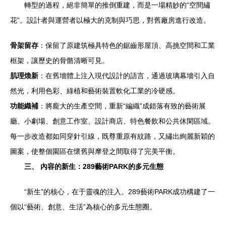
轉型的過程，絕非簡單的推倒重建，而是一場精妙的“空間繡
花”。設計者與運營者以極大的克制與巧思，對舊廠房進行改造。
骨架留存
：保留了原建筑極具特色的鋸齒形屋頂、高挑空間和工業
框架，讓歷史的骨骼清晰可見。
肌理煥新
：在舊墻體上注入現代設計的語言，通過玻璃幕墻引入自
然光，利用色彩、綠植和藝術裝置軟化工業的冷硬感。
功能織補
：將龐大的生產空間，重新“編織”成錯落有致的藝術展
廳、小劇場、創意工作室、設計商店、特色餐飲和公共休閑區域。
每一步改造都如同穿針引線，既尊重原有紋路，又繡出絢麗新穎的
圖案，使整個園區在懷舊與摩登之間取得了完美平衡。
三、 內容的新生：289藝術PARK的多元生態
“新生”的核心，在于靈魂的注入。289藝術PARK成功構建了一
個以“藝術、創意、生活”為核心的多元生態圈。