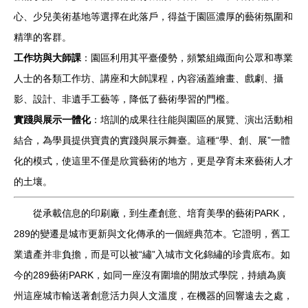
心、少兒美術基地等選擇在此落戶，得益于園區濃厚的藝術氛圍和
精準的客群。
工作坊與大師課
：園區利用其平臺優勢，頻繁組織面向公眾和專業
人士的各類工作坊、講座和大師課程，內容涵蓋繪畫、戲劇、攝
影、設計、非遺手工藝等，降低了藝術學習的門檻。
實踐與展示一體化
：培訓的成果往往能與園區的展覽、演出活動相
結合，為學員提供寶貴的實踐與展示舞臺。這種“學、創、展”一體
化的模式，使這里不僅是欣賞藝術的地方，更是孕育未來藝術人才
的土壤。
從承載信息的印刷廠，到生產創意、培育美學的藝術PARK，
289的變遷是城市更新與文化傳承的一個經典范本。它證明，舊工
業遺產并非負擔，而是可以被“繡”入城市文化錦繡的珍貴底布。如
今的289藝術PARK，如同一座沒有圍墻的開放式學院，持續為廣
州這座城市輸送著創意活力與人文溫度，在機器的回響遠去之處，