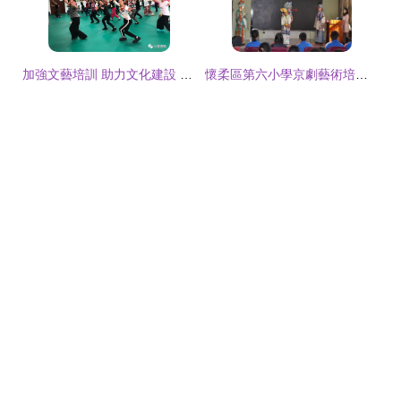
加強文藝培訓 助力文化建設 樂家灣鎮舉辦轄區文藝骨干培訓班
懷柔區第六小學京劇藝術培訓 傳承國粹藝術，弘揚戲曲文化