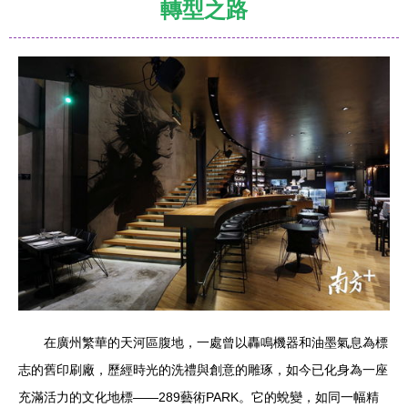
轉型之路
在廣州繁華的天河區腹地，一處曾以轟鳴機器和油墨氣息為標
志的舊印刷廠，歷經時光的洗禮與創意的雕琢，如今已化身為一座
充滿活力的文化地標——289藝術PARK。它的蛻變，如同一幅精